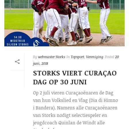
By
webmaster Storks
In
Topsport
,
Vereniging
Posted
20
juni, 2018
STORKS VIERT CURAÇAO
DAG OP 30 JUNI
Op 2 juli vieren Curaçaoënaren de Dag
van hun Volkslied en Vlag (Dia di Himno
i Bandera). Namens alle Curaçaoënaren
van Storks nodigt selectiespeler en
jeugdcoach Quinlan de Windt alle