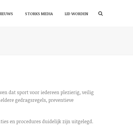
NIEUWS
STORKS MEDIA
LID WORDEN
en dat sport voor iedereen plezierig, veilig
heldere gedragsregels, preventieve
ies en procedures duidelijk zijn uitgelegd.