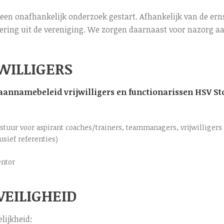
een onafhankelijk onderzoek gestart. Afhankelijk van de e
ring uit de vereniging. We zorgen daarnaast voor nazorg a
WILLIGERS
 aannamebeleid vrijwilligers en functionarissen HSV S
estuur voor aspirant coaches/trainers, teammanagers, vrijwilliger
sief referenties)
entor
VEILIGHEID
lijkheid: