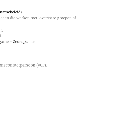
namebeleid
)
rsleden die werken met kwetsbare groepen of
ng
t
 game – Gedragscode
wenscontactpersoon (VCP).