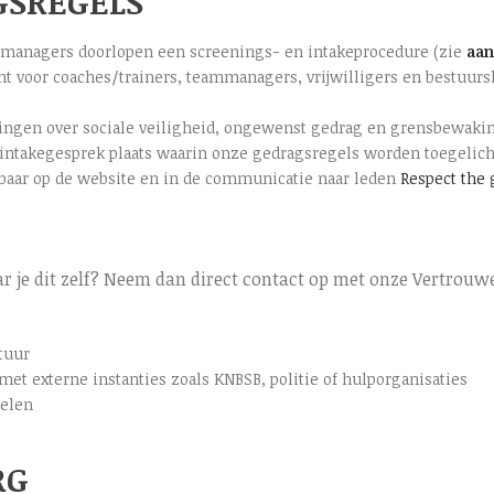
GSREGELS
eammanagers doorlopen een screenings- en intakeprocedure (zie
aan
cht voor coaches/trainers, teammanagers, vrijwilligers en bestuu
ningen over sociale veiligheid, ongewenst gedrag en grensbewaki
n intakegesprek plaats waarin onze gedragsregels worden toegelich
baar op de website en in de communicatie naar leden
Respect the
ar je dit zelf? Neem dan direct contact op met onze Vertrou
tuur
met externe instanties zoals KNBSB, politie of hulporganisaties
gelen
RG