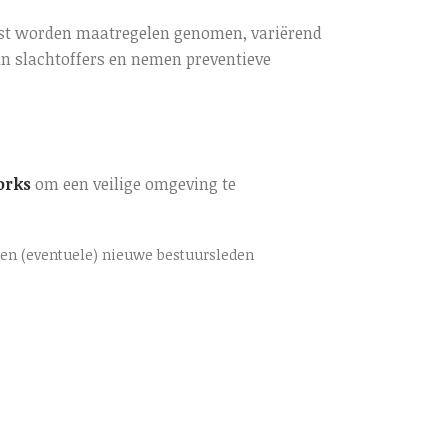
rnst worden maatregelen genomen, variërend
an slachtoffers en nemen preventieve
torks
om een veilige omgeving te
s en (eventuele) nieuwe bestuursleden