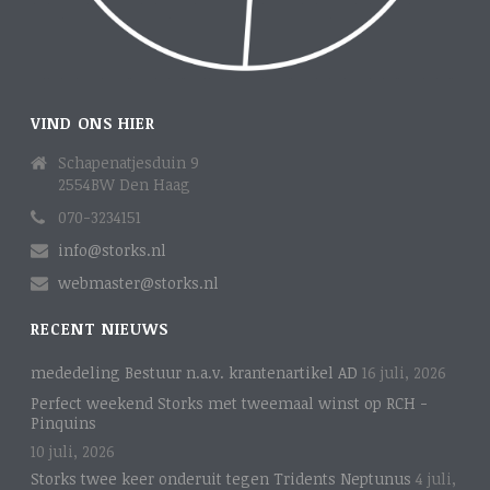
VIND ONS HIER
Schapenatjesduin 9
2554BW Den Haag
070-3234151
info@storks.nl
webmaster@storks.nl
RECENT NIEUWS
mededeling Bestuur n.a.v. krantenartikel AD
16 juli, 2026
Perfect weekend Storks met tweemaal winst op RCH -
Pinquins
10 juli, 2026
Storks twee keer onderuit tegen Tridents Neptunus
4 juli,