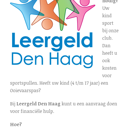
nodig?
Uw
kind
sport
bij onze
club.
Dan
heeft u
ook
kosten
voor
sportspullen. Heeft uw kind (4 t/m 17 jaar) een
Ooievaarspas?
Bij
Leergeld Den Haag
kunt u een aanvraag doen
voor financiële hulp.
Hoe?