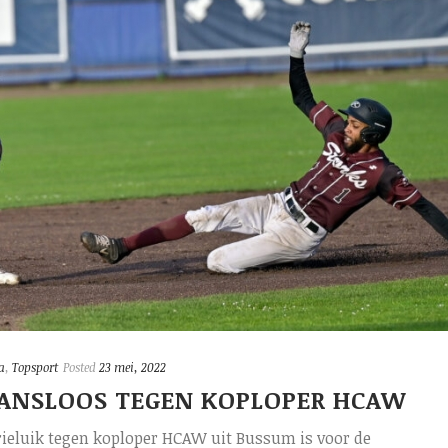
a
,
Topsport
Posted
23 mei, 2022
KANSLOOS TEGEN KOPLOPER HCAW
rieluik tegen koploper HCAW uit Bussum is voor de