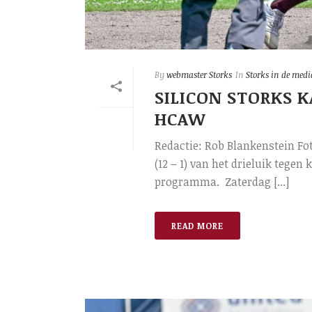
By
webmaster Storks
In
Storks in de medi
SILICON STORKS 
HCAW
Redactie: Rob Blankenstein Fot
(12 – 1) van het drieluik tege
programma. Zaterdag [...]
READ MORE