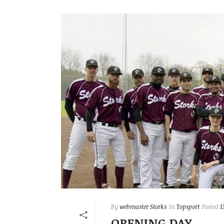
By
webmaster Storks
In
Topsport
Posted
1
OPENING DAY