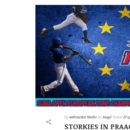
By
webmaster Storks
In
Jeugd
Posted
27 a
STORKIES IN PRAA