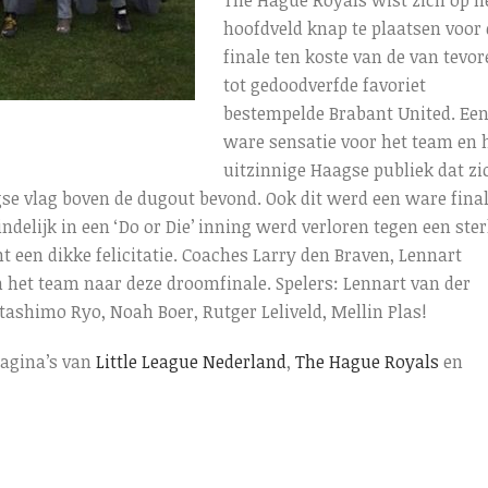
The Hague Royals wist zich op h
hoofdveld knap te plaatsen voor 
finale ten koste van de van tevo
tot gedoodverfde favoriet
bestempelde Brabant United. Ee
ware sensatie voor het team en 
uitzinnige Haagse publiek dat zi
se vlag boven de dugout bevond. Ook dit werd een ware final
delijk in een ‘Do or Die’ inning werd verloren tegen een ste
t een dikke felicitatie. Coaches Larry den Braven, Lennart
het team naar deze droomfinale. Spelers: Lennart van der
tashimo Ryo, Noah Boer, Rutger Leliveld, Mellin Plas!
pagina’s van
Little League Nederland
,
The Hague Royals
en