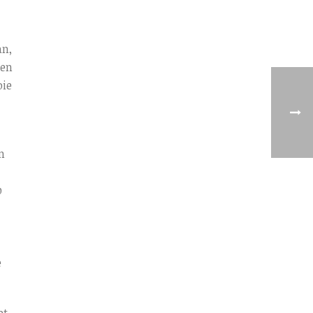
an,
 en
oie
n
p
e