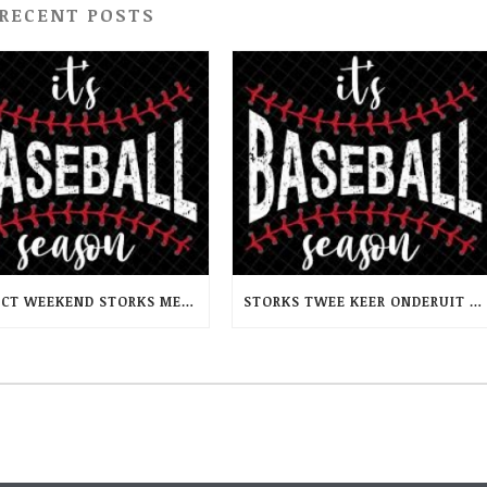
RECENT POSTS
PERFECT WEEKEND STORKS MET TWEEMAAL WINST OP RCH -PINQUINS
STORKS TWEE KEER ONDERUIT TEGEN TRIDENTS NEPTUNUS