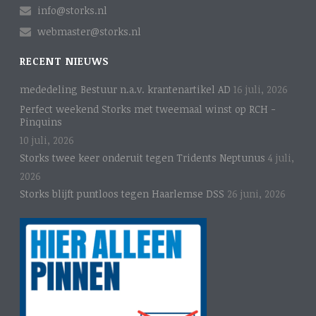
info@storks.nl
webmaster@storks.nl
RECENT NIEUWS
mededeling Bestuur n.a.v. krantenartikel AD
16 juli, 2026
Perfect weekend Storks met tweemaal winst op RCH -
Pinquins
10 juli, 2026
Storks twee keer onderuit tegen Tridents Neptunus
4 juli,
2026
Storks blijft puntloos tegen Haarlemse DSS
26 juni, 2026