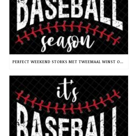
PERFECT WEEKEND STORKS MET TWEEMAAL WINST OP RCH -PINQUINS