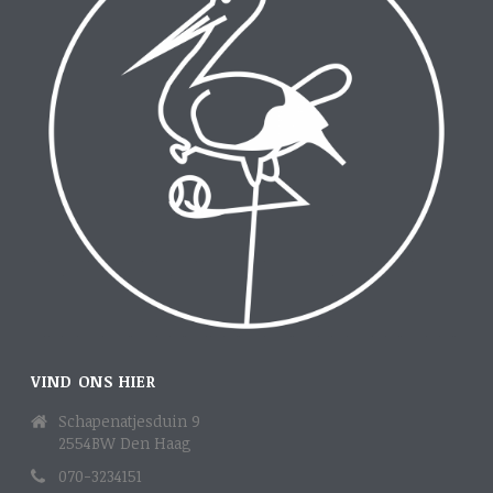
VIND ONS HIER
Schapenatjesduin 9
2554BW Den Haag
070-3234151