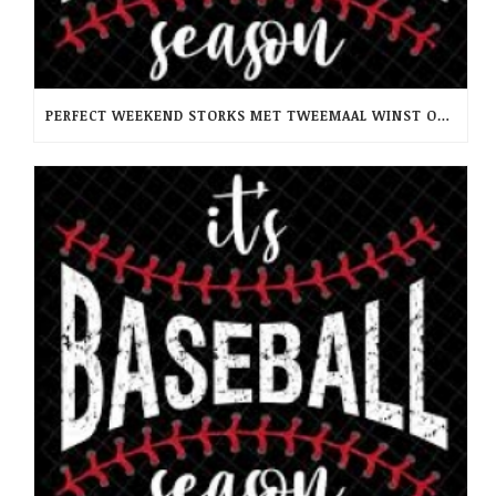
PERFECT WEEKEND STORKS MET TWEEMAAL WINST OP RCH -PINQUINS