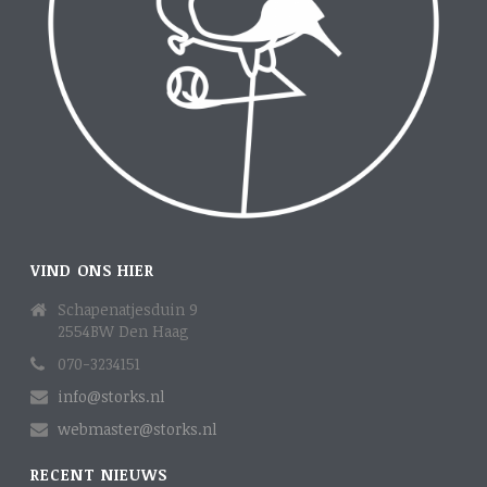
VIND ONS HIER
Schapenatjesduin 9
2554BW Den Haag
070-3234151
info@storks.nl
webmaster@storks.nl
RECENT NIEUWS