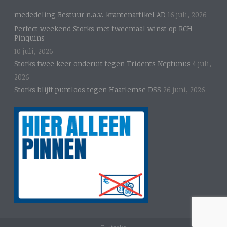
mededeling Bestuur n.a.v. krantenartikel AD
16 juli, 2026
Perfect weekend Storks met tweemaal winst op RCH -
Pinquins
10 juli, 2026
Storks twee keer onderuit tegen Tridents Neptunus
4 juli,
2026
Storks blijft puntloos tegen Haarlemse DSS
26 juni, 2026