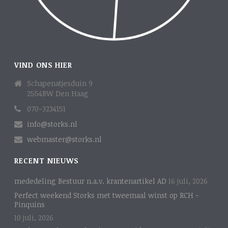
VIND ONS HIER
Schapenatjesduin 9
2554BW Den Haag
070-3234151
info@storks.nl
webmaster@storks.nl
RECENT NIEUWS
mededeling Bestuur n.a.v. krantenartikel AD
16 juli, 2026
Perfect weekend Storks met tweemaal winst op RCH -
Pinquins
10 juli, 2026