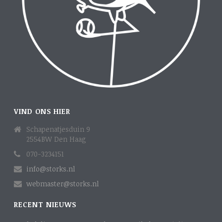
VIND ONS HIER
Schapenatjesduin 9
2554BW Den Haag
070-3234151
info@storks.nl
webmaster@storks.nl
RECENT NIEUWS