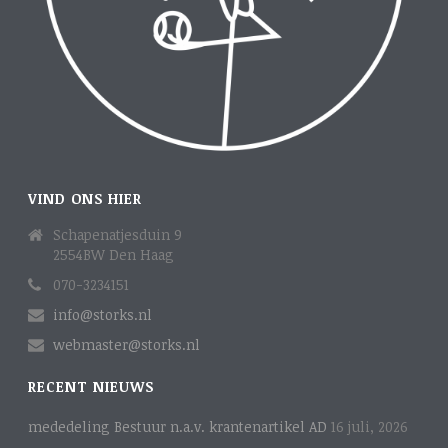
VIND ONS HIER
Schapenatjesduin 9
2554BW Den Haag
070-3234151
info@storks.nl
webmaster@storks.nl
RECENT NIEUWS
mededeling Bestuur n.a.v. krantenartikel AD
16 juli, 2026