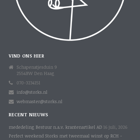
VIND ONS HIER
Schapenatjesduin 9
2554BW Den Haag
070-3234151
info@storks.nl
webmaster@storks.nl
RECENT NIEUWS
mededeling Bestuur n.a.v. krantenartikel AD
16 juli, 2026
Perfect weekend Storks met tweemaal winst op RCH -