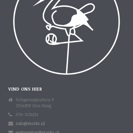
VIND ONS HIER
Schapenatjesduin 9
2554BW Den Haag
070-3234151
info@storks.nl
webmaster@storks.nl