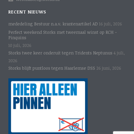
RECENT NIEUWS
mededeling Bestuur n.a.v. krantenartikel AD
16 juli, 2026
Perfect weekend Storks met tweemaal winst op RCH -
Pinquins
10 juli, 2026
Storks twee keer onderuit tegen Tridents Neptunus
4 juli,
2026
Storks blijft puntloos tegen Haarlemse DSS
26 juni, 2026