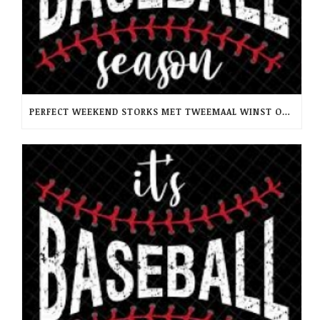
PERFECT WEEKEND STORKS MET TWEEMAAL WINST OP RCH -PINQUINS