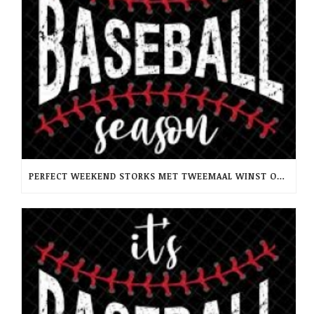
PERFECT WEEKEND STORKS MET TWEEMAAL WINST OP RCH -PINQUINS