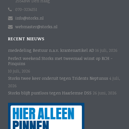
2554BW Den Haag
070-3234151
info@storks.nl
webmaster@storks.nl
RECENT NIEUWS
mededeling Bestuur n.a.v. krantenartikel AD
16 juli, 2026
Perfect weekend Storks met tweemaal winst op RCH -
Pinquins
10 juli, 2026
Storks twee keer onderuit tegen Tridents Neptunus
4 juli,
2026
Storks blijft puntloos tegen Haarlemse DSS
26 juni, 2026