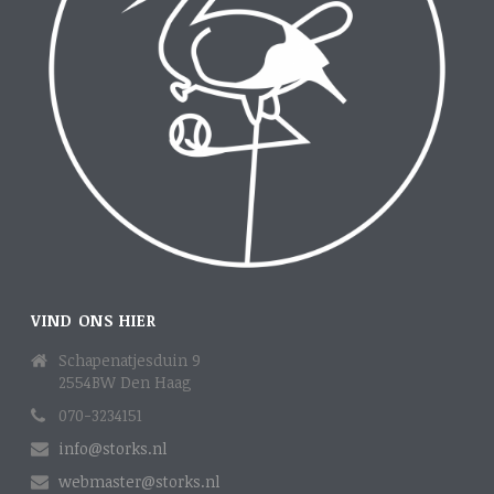
VIND ONS HIER
Schapenatjesduin 9
2554BW Den Haag
070-3234151
info@storks.nl
webmaster@storks.nl