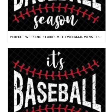
PERFECT WEEKEND STORKS MET TWEEMAAL WINST OP RCH -PINQUINS