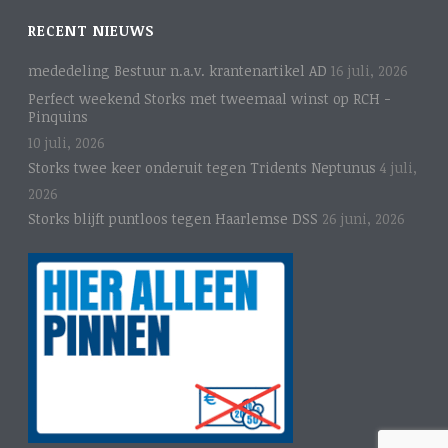
RECENT NIEUWS
mededeling Bestuur n.a.v. krantenartikel AD
16 juli, 2026
Perfect weekend Storks met tweemaal winst op RCH -
Pinquins
10 juli, 2026
Storks twee keer onderuit tegen Tridents Neptunus
4 juli,
2026
Storks blijft puntloos tegen Haarlemse DSS
26 juni, 2026