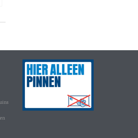
uins
gen