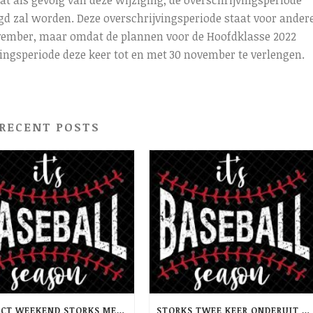
at als gevolg van deze wijziging, de overschrijvingsperiode
ngd zal worden. Deze overschrijvingsperiode staat voor ander
ovember, maar omdat de plannen voor de Hoofdklasse 2022
vingsperiode deze keer tot en met 30 november te verlengen.
RECENT POSTS
PERFECT WEEKEND STORKS MET TWEEMAAL WINST OP RCH -PINQUINS
STORKS TWEE KEER ONDERUIT TEGEN TRIDENTS NEPTUNUS