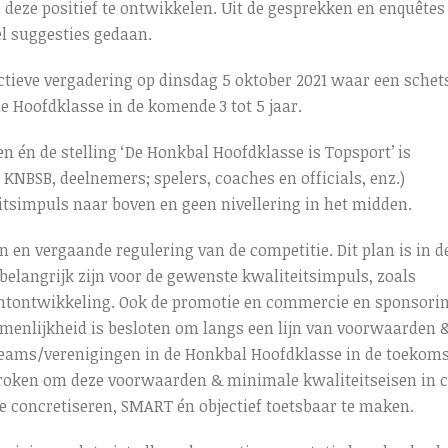
 deze positief te ontwikkelen. Uit de gesprekken en enquêtes 
l suggesties gedaan.
ctieve vergadering op dinsdag 5 oktober 2021 waar een schet
e Hoofdklasse in de komende 3 tot 5 jaar.
n én de stelling ‘De Honkbal Hoofdklasse is Topsport’ is
KNBSB, deelnemers; spelers, coaches en officials, enz.)
tsimpuls naar boven en geen nivellering in het midden.
 en vergaande regulering van de competitie. Dit plan is in d
elangrijk zijn voor de gewenste kwaliteitsimpuls, zoals
lentontwikkeling. Ook de promotie en commercie en sponsori
amenlijkheid is besloten om langs een lijn van voorwaarden 
eams/verenigingen in de Honkbal Hoofdklasse in de toekom
sproken om deze voorwaarden & minimale kwaliteitseisen in 
e concretiseren, SMART én objectief toetsbaar te maken.