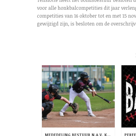
Tenslotte heeft het bondsbestuur besloten d
voor alle honkbalcompetities dit jaar verle
competities van 16 oktober tot en met 15 n
gewijzigd zijn, is besloten om de overschrij
MEDEDELING BESTUUR N.A.V. KRANTENARTIKEL AD