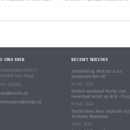
D ONS HIER
RECENT NIEUWS
Schapenatjesduin 9
mededeling Bestuur n.a.v.
2554BW Den Haag
krantenartikel AD
16 juli, 2026
070-3234151
Perfect weekend Storks met
info@storks.nl
tweemaal winst op RCH -Pinq
webmaster@storks.nl
10 juli, 2026
Storks twee keer onderuit te
Tridents Neptunus
4 juli, 2026