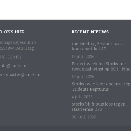
D ONS HIER
RECENT NIEUWS
Schapenatjesduin 9
mededeling Bestuur n.a.v.
2554BW Den Haag
krantenartikel AD
16 juli, 2026
070-3234151
Perfect weekend Storks met
info@storks.nl
tweemaal winst op RCH -Pinq
webmaster@storks.nl
10 juli, 2026
Storks twee keer onderuit te
Tridents Neptunus
4 juli, 2026
Storks blijft puntloos tegen
Haarlemse DSS
26 juni, 2026