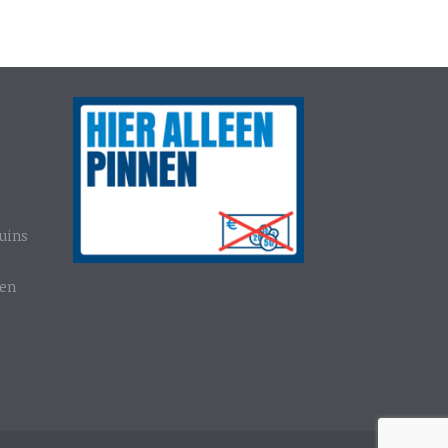
uins
gen