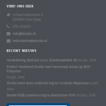
VIND ONS HIER
Schapenatjesduin 9
2554BW Den Haag
070-3234151
info@storks.nl
webmaster@storks.nl
RECENT NIEUWS
mededeling Bestuur n.a.v. krantenartikel AD
16 juli, 2026
Perfect weekend Storks met tweemaal winst op RCH -
Pinquins
10 juli, 2026
Storks twee keer onderuit tegen Tridents Neptunus
4 juli,
2026
Storks blijft puntloos tegen Haarlemse DSS
26 juni, 2026