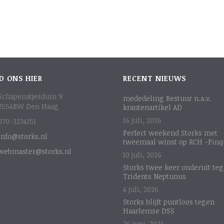
D ONS HIER
RECENT NIEUWS
Schapenatjesduin 9
mededeling Bestuur n.a.v.
2554BW Den Haag
krantenartikel AD
16 juli, 2026
070-3234151
Perfect weekend Storks met
info@storks.nl
tweemaal winst op RCH -Pinq
webmaster@storks.nl
10 juli, 2026
Storks twee keer onderuit te
Tridents Neptunus
4 juli, 2026
Storks blijft puntloos tegen
Haarlemse DSS
26 juni, 2026