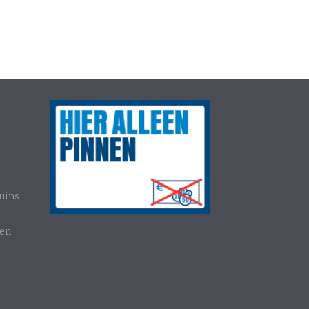
uins
gen