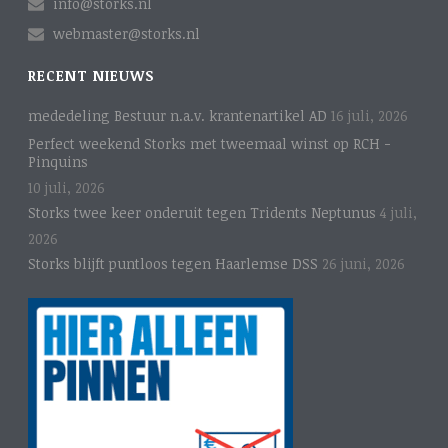
info@storks.nl
webmaster@storks.nl
RECENT NIEUWS
mededeling Bestuur n.a.v. krantenartikel AD
16 juli, 2026
Perfect weekend Storks met tweemaal winst op RCH -
Pinquins
10 juli, 2026
Storks twee keer onderuit tegen Tridents Neptunus
4 juli,
2026
Storks blijft puntloos tegen Haarlemse DSS
26 juni, 2026