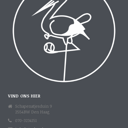
VIND ONS HIER
Schapenatjesduin 9
2554BW Den Haag
070-3234151