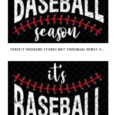
PERFECT WEEKEND STORKS MET TWEEMAAL WINST OP RCH -PINQUINS