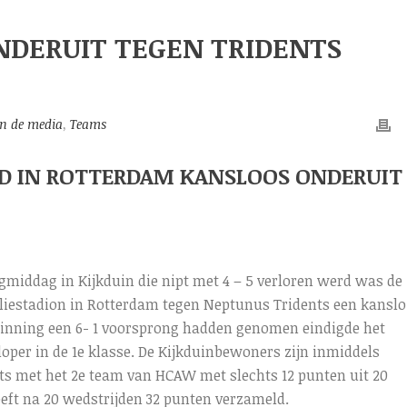
NDERUIT TEGEN TRIDENTS
in de media
,
Teams
JD IN ROTTERDAM KANSLOOS ONDERUIT
agmiddag in Kijkduin die nipt met 4 – 5 verloren werd was de
iestadion in Rotterdam tegen Neptunus Tridents een kanslo
 inning een 6- 1 voorsprong hadden genomen eindigde het
loper in de 1e klasse. De Kijkduinbewoners zijn inmiddels
ats met het 2e team van HCAW met slechts 12 punten uit 20
eft na 20 wedstrijden 32 punten verzameld.