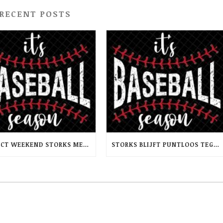
RECENT POSTS
PERFECT WEEKEND STORKS MET TWEEMAAL WINST OP RCH -PINQUINS
STORKS BLIJFT PUNTLOOS TEGEN HAARLEMSE DSS