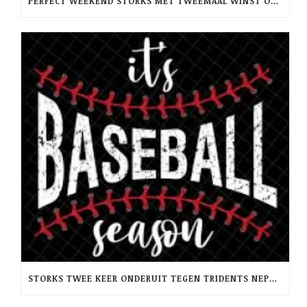
PERFECT WEEKEND STORKS MET TWEEMAAL WINST OP RCH -PINQUINS
STORKS TWEE KEER ONDERUIT TEGEN TRIDENTS NEPTUNUS