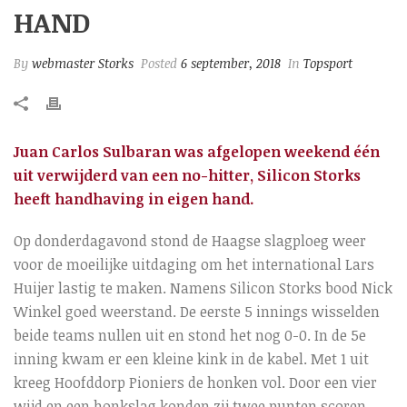
HAND
By
webmaster Storks
Posted
6 september, 2018
In
Topsport
Juan Carlos Sulbaran was afgelopen weekend één
uit verwijderd van een no-hitter, Silicon Storks
heeft handhaving in eigen hand.
Op donderdagavond stond de Haagse slagploeg weer
voor de moeilijke uitdaging om het international Lars
Huijer lastig te maken. Namens Silicon Storks bood Nick
Winkel goed weerstand. De eerste 5 innings wisselden
beide teams nullen uit en stond het nog 0-0. In de 5e
inning kwam er een kleine kink in de kabel. Met 1 uit
kreeg Hoofddorp Pioniers de honken vol. Door een vier
wijd en een honkslag konden zij twee punten scoren.