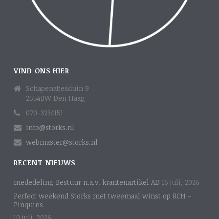
VIND ONS HIER
Schapenatjesduin 9
2554BW Den Haag
070-3234151
info@storks.nl
webmaster@storks.nl
RECENT NIEUWS
mededeling Bestuur n.a.v. krantenartikel AD
16 juli, 2026
Perfect weekend Storks met tweemaal winst op RCH -
Pinquins
10 juli, 2026