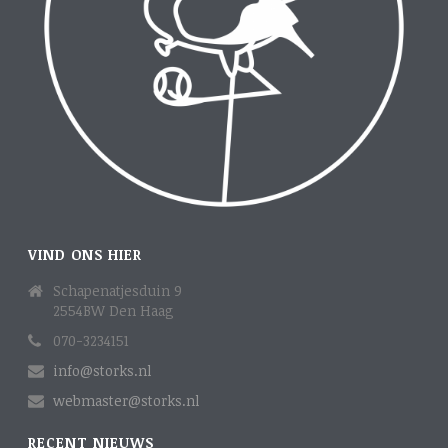
VIND ONS HIER
Schapenatjesduin 9
2554BW Den Haag
070-3234151
info@storks.nl
webmaster@storks.nl
RECENT NIEUWS