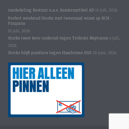
mededeling Bestuur n.a.v. krantenartikel AD
16 juli, 2026
Perfect weekend Storks met tweemaal winst op RCH -
Pinquins
10 juli, 2026
Storks twee keer onderuit tegen Tridents Neptunus
4 juli,
2026
Storks blijft puntloos tegen Haarlemse DSS
26 juni, 2026