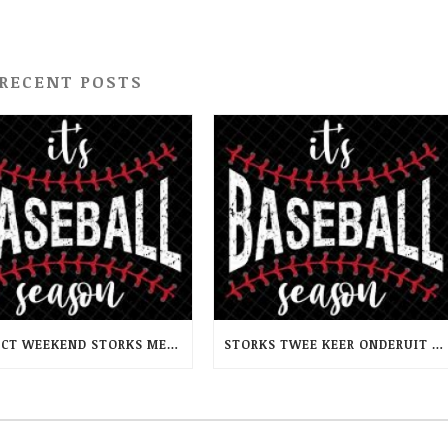
RECENT POSTS
PERFECT WEEKEND STORKS MET TWEEMAAL WINST OP RCH -PINQUINS
STORKS TWEE KEER ONDERUIT TEGEN TRIDENTS NEPTUNUS