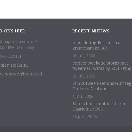
D ONS HIER
RECENT NIEUWS
Schapenatjesduin 9
mededeling Bestuur n.a.v.
2554BW Den Haag
krantenartikel AD
16 juli, 2026
070-3234151
Perfect weekend Storks met
info@storks.nl
tweemaal winst op RCH -Pinq
webmaster@storks.nl
10 juli, 2026
Storks twee keer onderuit te
Tridents Neptunus
4 juli, 2026
Storks blijft puntloos tegen
Haarlemse DSS
26 juni, 2026