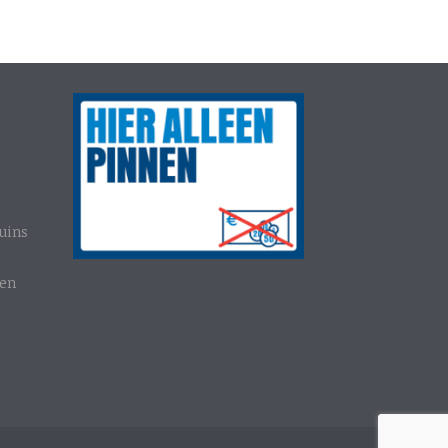
uins
gen