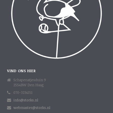
VIND ONS HIER
Schapenatjesduin 9
2554BW Den Haag
070-3234151
info@storks.nl
webmaster@storks.nl