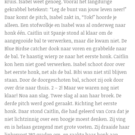
kruis. Isabel weet genoeg. Vooral het langdurige
gekrabbel betekent: “Leg de bunt van jouw leven neer!”
Daar komt de pitch, Isabel zakt in, “Tok!” hoorde je
alleen. Een stofwolkje en Isabel was al onderweg naar
honk één. Caitlin uit Spanje stond al klaar om de
aangegooide bal te verwerken, maar die kwam niet. De
Blue Birdse catcher dook naar voren en grabbelde naar
de bal. Te haastig wierp ze naar het eerste honk. Caitlin
kon hem niet goed verwerken. Isabel schoot door over
het eerste honk, net als de bal. Bibi was niet stil blijven
staan. Door de doorgeschoten bal, schoot zij ook door
over drie naar thuis. 2 – 2! Maar we waren nog niet
klaar! Noa aan slag. Twee slag al aan haar broek. De
derde pitch werd goed geraakt. Richting het eerste
honk. Daar stond Caitlin, die had geleerd van Cora dat je
niet lichtzinnig over een boogje moest denken. Zij ving
en is helaas gezegend met grote voeten. Zij draaide haar
linkervoet 180 graden om, en raakte haar honk aan.