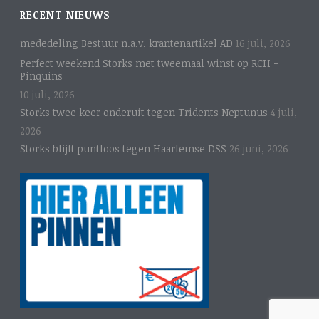
RECENT NIEUWS
mededeling Bestuur n.a.v. krantenartikel AD
16 juli, 2026
Perfect weekend Storks met tweemaal winst op RCH -
Pinquins
10 juli, 2026
Storks twee keer onderuit tegen Tridents Neptunus
4 juli,
2026
Storks blijft puntloos tegen Haarlemse DSS
26 juni, 2026