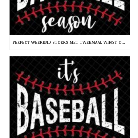
PERFECT WEEKEND STORKS MET TWEEMAAL WINST OP RCH -PINQUINS