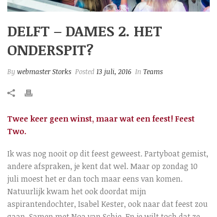
DELFT – DAMES 2. HET
ONDERSPIT?
By
webmaster Storks
Posted
13 juli, 2016
In
Teams
Twee keer geen winst, maar wat een feest! Feest
Two.
Ik was nog nooit op dit feest geweest. Partyboat gemist,
andere afspraken, je kent dat wel. Maar op zondag 10
juli moest het er dan toch maar eens van komen.
Natuurlijk kwam het ook doordat mijn
aspirantendochter, Isabel Kester, ook naar dat feest zou
gaan. Samen met Noa van Schie. En je wilt toch dat ze