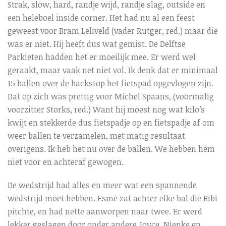
Strak, slow, hard, randje wijd, randje slag, outside en
een heleboel inside corner. Het had nu al een feest
geweest voor Bram Leliveld (vader Rutger, red.) maar die
was er niet. Hij heeft dus wat gemist. De Delftse
Parkieten hadden het er moeilijk mee. Er werd wel
geraakt, maar vaak net niet vol. Ik denk dat er minimaal
15 ballen over de backstop het fietspad opgevlogen zijn.
Dat op zich was prettig voor Michel Spaans, (voormalig
voorzitter Storks, red.) Want hij moest nog wat kilo’s
kwijt en stekkerde dus fietspadje op en fietspadje af om
weer ballen te verzamelen, met matig resultaat
overigens. Ik heb het nu over de ballen. We hebben hem
niet voor en achteraf gewogen.
De wedstrijd had alles en meer wat een spannende
wedstrijd moet hebben. Esme zat achter elke bal die Bibi
pitchte, en had nette aanworpen naar twee. Er werd
lekker geslagen door onder andere Joyce, Nienke en