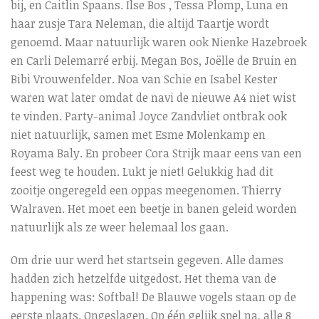
bij, en Caitlin Spaans. Ilse Bos , Tessa Plomp, Luna en
haar zusje Tara Neleman, die altijd Taartje wordt
genoemd. Maar natuurlijk waren ook Nienke Hazebroek
en Carli Delemarré erbij. Megan Bos, Joëlle de Bruin en
Bibi Vrouwenfelder. Noa van Schie en Isabel Kester
waren wat later omdat de navi de nieuwe A4 niet wist
te vinden. Party-animal Joyce Zandvliet ontbrak ook
niet natuurlijk, samen met Esme Molenkamp en
Royama Baly. En probeer Cora Strijk maar eens van een
feest weg te houden. Lukt je niet! Gelukkig had dit
zooitje ongeregeld een oppas meegenomen. Thierry
Walraven. Het moet een beetje in banen geleid worden
natuurlijk als ze weer helemaal los gaan.
Om drie uur werd het startsein gegeven. Alle dames
hadden zich hetzelfde uitgedost. Het thema van de
happening was: Softbal! De Blauwe vogels staan op de
eerste plaats. Ongeslagen. Op één gelijk spel na, alle 8