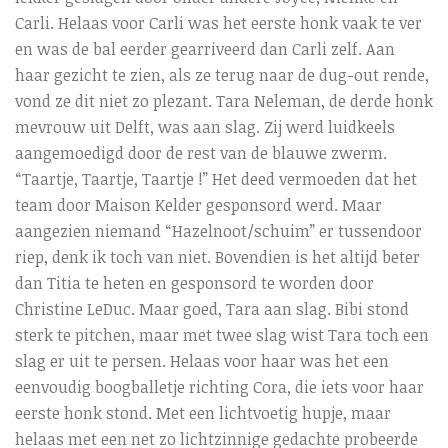
Carli. Helaas voor Carli was het eerste honk vaak te ver
en was de bal eerder gearriveerd dan Carli zelf. Aan
haar gezicht te zien, als ze terug naar de dug-out rende,
vond ze dit niet zo plezant. Tara Neleman, de derde honk
mevrouw uit Delft, was aan slag. Zij werd luidkeels
aangemoedigd door de rest van de blauwe zwerm.
“Taartje, Taartje, Taartje !” Het deed vermoeden dat het
team door Maison Kelder gesponsord werd. Maar
aangezien niemand “Hazelnoot/schuim” er tussendoor
riep, denk ik toch van niet. Bovendien is het altijd beter
dan Titia te heten en gesponsord te worden door
Christine LeDuc. Maar goed, Tara aan slag. Bibi stond
sterk te pitchen, maar met twee slag wist Tara toch een
slag er uit te persen. Helaas voor haar was het een
eenvoudig boogballetje richting Cora, die iets voor haar
eerste honk stond. Met een lichtvoetig hupje, maar
helaas met een net zo lichtzinnige gedachte probeerde