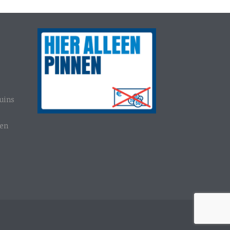
uins
gen