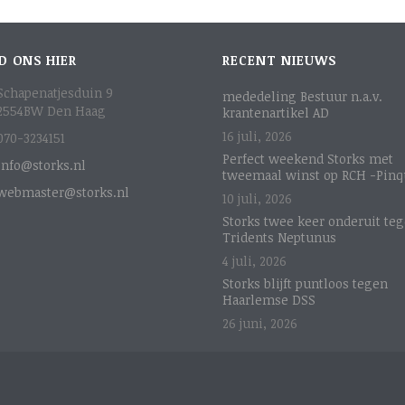
D ONS HIER
RECENT NIEUWS
Schapenatjesduin 9
mededeling Bestuur n.a.v.
2554BW Den Haag
krantenartikel AD
16 juli, 2026
070-3234151
Perfect weekend Storks met
info@storks.nl
tweemaal winst op RCH -Pinq
webmaster@storks.nl
10 juli, 2026
Storks twee keer onderuit te
Tridents Neptunus
4 juli, 2026
Storks blijft puntloos tegen
Haarlemse DSS
26 juni, 2026