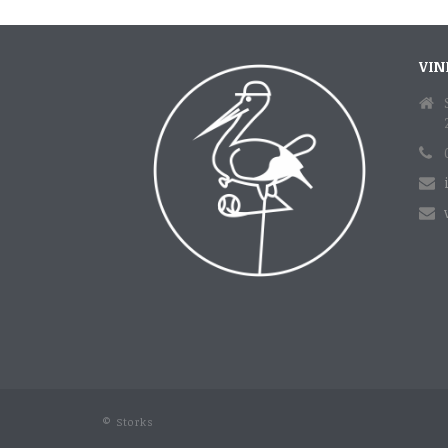
VIN
© Storks