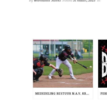
By
webmaster Storks
Posted
31 maart, 2023
In
MEDEDELING BESTUUR N.A.V. KRANTENARTIKEL AD