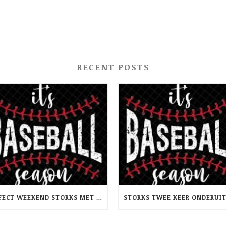
RECENT POSTS
PERFECT WEEKEND STORKS MET TWEEMAAL WINST OP RCH -PINQUINS