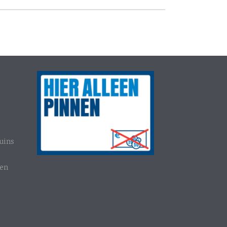
uins
gen