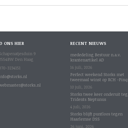
D ONS HIER
RECENT NIEUWS
Schapenatjesduin 9
mededeling Bestuur n.a.v.
2554BW Den Haag
krantenartikel AD
16 juli, 2026
070-3234151
Perfect weekend Storks met
info@storks.nl
tweemaal winst op RCH -Pinq
webmaster@storks.nl
10 juli, 2026
Storks twee keer onderuit te
Tridents Neptunus
4 juli, 2026
Storks blijft puntloos tegen
Haarlemse DSS
26 juni, 2026